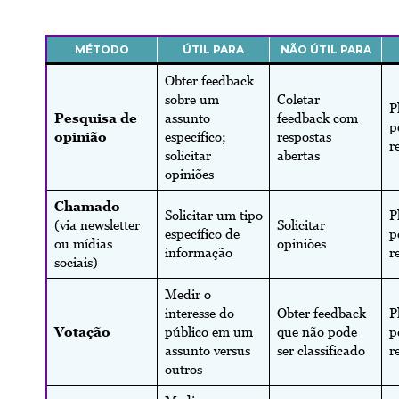
MÉTODO
ÚTIL PARA
NÃO ÚTIL PARA
Obter feedback
sobre um
Coletar
P
Pesquisa de
assunto
feedback com
p
opinião
específico;
respostas
r
solicitar
abertas
opiniões
Chamado
Solicitar um tipo
P
(via newsletter
Solicitar
específico de
p
ou mídias
opiniões
informação
r
sociais)
Medir o
interesse do
Obter feedback
P
Votação
público em um
que não pode
p
assunto versus
ser classificado
r
outros