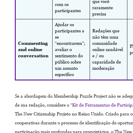
que você
com os
raramente
participantes
precisa
Ajudar os
participantes a
Redações que
se
não têm uma
Commenting
“encontrarem”;
comunidade
P
and online
avaliar o
online saudável
p
conversation
sentimento do
e / ou
público sobre
capacidade de
um assunto
moderação
específico
Se a abordagem do Membership Puzzle Project não se adequ
de sua redação, considere o “
Kit de Ferramentas de Particip
The New Citizenship Projeto no Reino Unido. Criado para o
cooperativas durante o processo de identificação de oportu
participação mais profundas para proprietários, o The New 