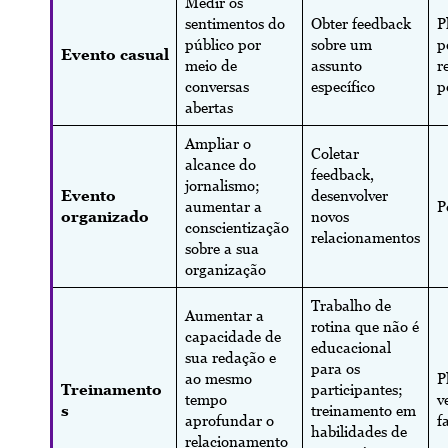
Medir os
sentimentos do
Obter feedback
P
público por
sobre um
p
Evento casual
meio de
assunto
r
conversas
específico
p
abertas
Ampliar o
Coletar
alcance do
feedback,
jornalismo;
Evento
desenvolver
aumentar a
P
organizado
novos
conscientização
relacionamentos
sobre a sua
organização
Trabalho de
Aumentar a
rotina que não é
capacidade de
educacional
sua redação e
para os
ao mesmo
P
Treinamento
participantes;
tempo
v
s
treinamento em
aprofundar o
f
habilidades de
relacionamento