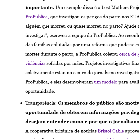
importante.
Um exemplo disso é o Lost Mothers Proje
ProPublica,
que investigou os perigos do parto nos EU
alguém que morreu ou quase morreu no parto? Ajude-
investigar”, escreveu a equipe da ProPublica. Ao reconh
das famílias enlutadas por uma reforma que pudesse ev
mortes ​​durante o parto, a ProPublica coletou
cerca de 5
violências
sofridas por mães. Projetos investigativos fi
coletivamente estão no centro do jornalismo investigati
ProPublica, e eles desenvolveram
um modelo
para aval
oportunidade.
Transparência: Os
membros do público são motiv
oportunidade de obterem informações privileg
desejam entender como e por que o jornalismo
A cooperativa britânica de notícias
Bristol Cable
aprovei