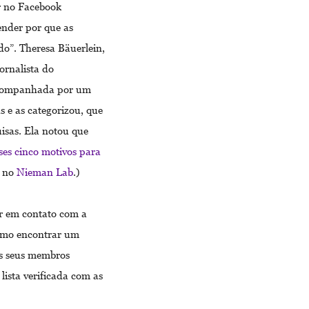
r no Facebook
ender por que as
o”. Theresa Bäuerlein,
ornalista do
 acompanhada por um
s e as categorizou, que
isas. Ela notou que
ses cinco motivos para
a no
Nieman Lab
.)
r em contato com a
como encontrar um
os seus membros
lista verificada com as