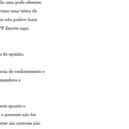
cada uma pode oferecer.
 como uma tática de
ião
não podem
fazer
P discute aqui.
s de opinião.
ncia de conhecimento e
e membros e
ente quanto o
o processo não for
ter são notáveis ​​não