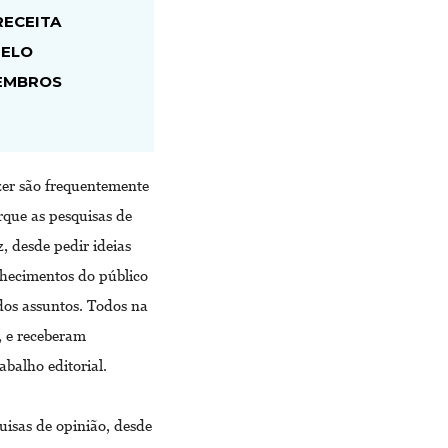
RECEITA
PELO
EMBROS
zer são frequentemente
rque as pesquisas de
, desde pedir ideias
nhecimentos do público
dos assuntos. Todos na
o, e receberam
abalho editorial.
isas de opinião, desde