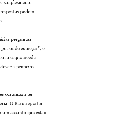
pe simplesmente
s respostas podem
o.
várias perguntas
 por onde começar”, o
com a criptomoeda
deveria primeiro
res costumam ter
ria. O Krautreporter
m um assunto que estão