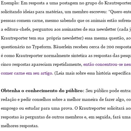
Exemplo: Em resposta a uma postagem no grupo do Krautreporte
solicitando ideias para matérias, um membro escreveu: “Quero ent
pessoas comem carne, mesmo sabendo que os animais estão sofrend
a editora-chefe, perguntou aos assinantes de sua newsletter (cada j
Krautreporter tem sua própria newsletter) essa mesma questão,
questionário no Typeform. Bäuerlein recebeu cerca de 200 resposta
é como Krautreporter normalmente sintetiza as respostas das pesqu
cinco respostas apareciam repetidamente,
então concentrou-se nes
comer carne em seu artigo
. (Leia mais sobre essa história específic
Obtenha o conhecimento do público:
Seu público pode entra
redação e pedir conselhos sobre a melhor maneira de fazer algo, 
emprego ou estudar para uma prova. O Krautreporter solicitará a
respostas às perguntas de outros membros e, em seguida, fará uma 
melhores respostas.