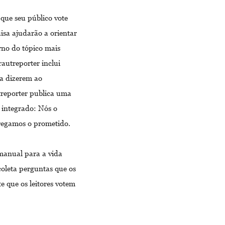
 que seu público vote
isa ajudarão a orientar
orno do tópico mais
utreporter inclui
 a dizerem ao
treporter publica uma
 integrado: Nós o
tregamos o prometido.
manual para a vida
coleta perguntas que os
e que os leitores votem