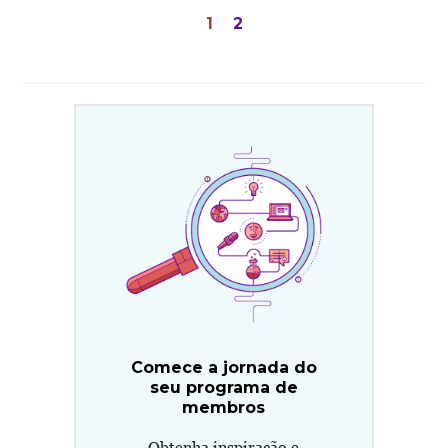
Paginação
1
2
de
posts
Comece a jornada do
seu programa de
membros
Obtenha inspiração e